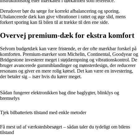
instruktionsbog eller mærkaten i dørkarmen som reference.
Derudover bør du sørge for korrekt afbalancering og sporing.
Ubalancerede dæk kan give vibrationer i rattet og øge slid, mens
forkert sporing kan få bilen til at trække til den ene side.
Overvej premium-dæk for ekstra komfort
Selvom budgetdæk kan være fristende, er der ofte mærkbar forskel på
komforten. Premium-mærker som Michelin, Continental, Goodyear og
Bridgestone investerer meget i støjdæmpning og vibrationskontrol. De
bruger avancerede gummiblandinger og mønsterdesign, der reducerer
resonans og giver en mere rolig kørsel. Det kan være en investering,
der betaler sig – især hvis du kører meget.
Sådan fungerer elektronikken bag dine baglygter, blinklys og
bremselys
Tjek bilbatteriets tilstand med enkle metoder
Få mest ud af værkstedsbesøget – sådan taler du tydeligt om bilens
tilstand