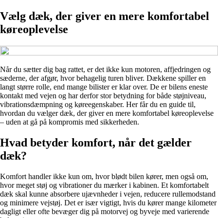
Vælg dæk, der giver en mere komfortabel
køreoplevelse
Når du sætter dig bag rattet, er det ikke kun motoren, affjedringen og
sæderne, der afgør, hvor behagelig turen bliver. Dækkene spiller en
langt større rolle, end mange bilister er klar over. De er bilens eneste
kontakt med vejen og har derfor stor betydning for både støjniveau,
vibrationsdæmpning og køreegenskaber. Her får du en guide til,
hvordan du vælger dæk, der giver en mere komfortabel køreoplevelse
– uden at gå på kompromis med sikkerheden.
Hvad betyder komfort, når det gælder
dæk?
Komfort handler ikke kun om, hvor blødt bilen kører, men også om,
hvor meget støj og vibrationer du mærker i kabinen. Et komfortabelt
dæk skal kunne absorbere ujævnheder i vejen, reducere rullemodstand
og minimere vejstøj. Det er især vigtigt, hvis du kører mange kilometer
dagligt eller ofte bevæger dig på motorvej og byveje med varierende