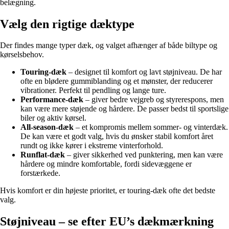
belægning.
Vælg den rigtige dæktype
Der findes mange typer dæk, og valget afhænger af både biltype og
kørselsbehov.
Touring-dæk
– designet til komfort og lavt støjniveau. De har
ofte en blødere gummiblanding og et mønster, der reducerer
vibrationer. Perfekt til pendling og lange ture.
Performance-dæk
– giver bedre vejgreb og styrerespons, men
kan være mere støjende og hårdere. De passer bedst til sportslige
biler og aktiv kørsel.
All-season-dæk
– et kompromis mellem sommer- og vinterdæk.
De kan være et godt valg, hvis du ønsker stabil komfort året
rundt og ikke kører i ekstreme vinterforhold.
Runflat-dæk
– giver sikkerhed ved punktering, men kan være
hårdere og mindre komfortable, fordi sidevæggene er
forstærkede.
Hvis komfort er din højeste prioritet, er touring-dæk ofte det bedste
valg.
Støjniveau – se efter EU’s dækmærkning