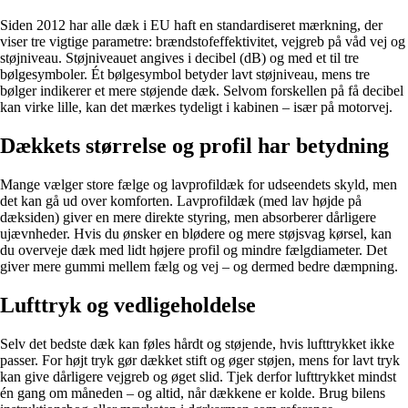
Siden 2012 har alle dæk i EU haft en standardiseret mærkning, der
viser tre vigtige parametre: brændstofeffektivitet, vejgreb på våd vej og
støjniveau. Støjniveauet angives i decibel (dB) og med et til tre
bølgesymboler. Ét bølgesymbol betyder lavt støjniveau, mens tre
bølger indikerer et mere støjende dæk. Selvom forskellen på få decibel
kan virke lille, kan det mærkes tydeligt i kabinen – især på motorvej.
Dækkets størrelse og profil har betydning
Mange vælger store fælge og lavprofildæk for udseendets skyld, men
det kan gå ud over komforten. Lavprofildæk (med lav højde på
dæksiden) giver en mere direkte styring, men absorberer dårligere
ujævnheder. Hvis du ønsker en blødere og mere støjsvag kørsel, kan
du overveje dæk med lidt højere profil og mindre fælgdiameter. Det
giver mere gummi mellem fælg og vej – og dermed bedre dæmpning.
Lufttryk og vedligeholdelse
Selv det bedste dæk kan føles hårdt og støjende, hvis lufttrykket ikke
passer. For højt tryk gør dækket stift og øger støjen, mens for lavt tryk
kan give dårligere vejgreb og øget slid. Tjek derfor lufttrykket mindst
én gang om måneden – og altid, når dækkene er kolde. Brug bilens