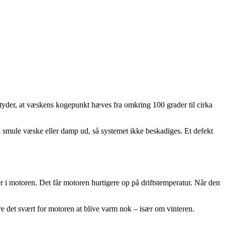
etyder, at væskens kogepunkt hæves fra omkring 100 grader til cirka
n smule væske eller damp ud, så systemet ikke beskadiges. Et defekt
r i motoren. Det får motoren hurtigere op på driftstemperatur. Når den
øre det svært for motoren at blive varm nok – især om vinteren.