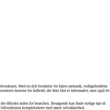
d bilverdenen. Med en dyb forståelse for bilers mekanik, vedligeholdelse
senteres læserne for indhold, der ikke blot er informativt, men også let
 der tilbydes inden for branchen. Besøgende kan finde nyttige tips til
e i bilverdenens kompleksiteter med større selvsikkerhed.