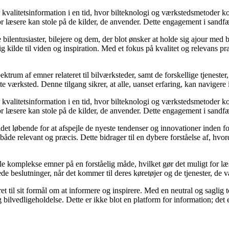
r kvalitetsinformation i en tid, hvor bilteknologi og værkstedsmetoder k
r læsere kan stole på de kilder, de anvender. Dette engagement i sandfærd
de bilentusiaster, bilejere og dem, der blot ønsker at holde sig ajour me
kilde til viden og inspiration. Med et fokus på kvalitet og relevans præ
trum af emner relateret til bilværksteder, samt de forskellige tjenester,
ette værksted. Denne tilgang sikrer, at alle, uanset erfaring, kan naviger
r kvalitetsinformation i en tid, hvor bilteknologi og værkstedsmetoder k
r læsere kan stole på de kilder, de anvender. Dette engagement i sandfærd
 løbende for at afspejle de nyeste tendenser og innovationer inden for 
r både relevant og præcis. Dette bidrager til en dybere forståelse af, hv
 komplekse emner på en forståelig måde, hvilket gør det muligt for læs
e beslutninger, når det kommer til deres køretøjer og de tjenester, de v
t til sit formål om at informere og inspirere. Med en neutral og saglig t
 bilvedligeholdelse. Dette er ikke blot en platform for information; det