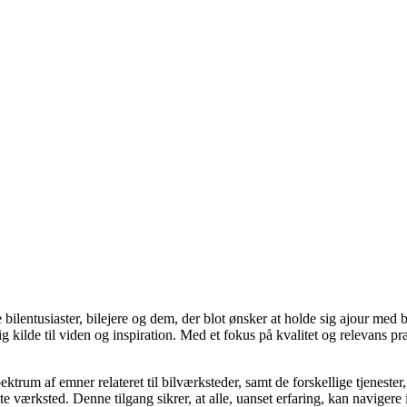
de bilentusiaster, bilejere og dem, der blot ønsker at holde sig ajour me
kilde til viden og inspiration. Med et fokus på kvalitet og relevans præ
trum af emner relateret til bilværksteder, samt de forskellige tjenester,
ette værksted. Denne tilgang sikrer, at alle, uanset erfaring, kan naviger