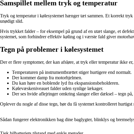
Samspillet mellem tryk og temperatur
Tryk og temperatur i kølesystemet hænger tæt sammen. Et korrekt tryk si
unødigt slid.
Hvis trykket falder – for eksempel på grund af en utæt slange, et defek
systemet, som forhindrer effektiv køling og i værste fald giver motorhav
Tegn på problemer i kølesystemet
Der er flere symptomer, der kan afsløre, at tryk eller temperatur ikke er
Temperaturen på instrumentbrættet stiger hurtigere end normalt.
Der kommer damp fra motorhjelmen.
Du kan høre en boblende lyd fra ekspansionsbeholderen.
Kølevæskeniveauet falder uden synlige lækager.
Der ses hvide aflejringer omkring slanger eller dæksel – tegn på, 
Oplever du nogle af disse tegn, bør du få systemet kontrolleret hurtigst 
Sådan fungerer elektronikken bag dine baglygter, blinklys og bremsely
Tjek bilbatteriets tilstand med enkle metoder