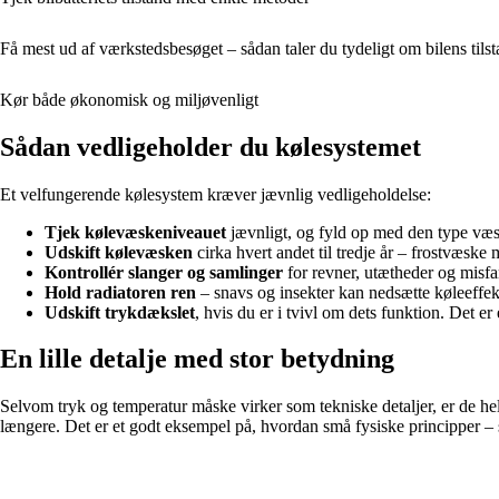
Få mest ud af værkstedsbesøget – sådan taler du tydeligt om bilens tils
Kør både økonomisk og miljøvenligt
Sådan vedligeholder du kølesystemet
Et velfungerende kølesystem kræver jævnlig vedligeholdelse:
Tjek kølevæskeniveauet
jævnligt, og fyld op med den type væs
Udskift kølevæsken
cirka hvert andet til tredje år – frostvæske
Kontrollér slanger og samlinger
for revner, utætheder og misfa
Hold radiatoren ren
– snavs og insekter kan nedsætte køleeffek
Udskift trykdækslet
, hvis du er i tvivl om dets funktion. Det e
En lille detalje med stor betydning
Selvom tryk og temperatur måske virker som tekniske detaljer, er de he
længere. Det er et godt eksempel på, hvordan små fysiske principper 