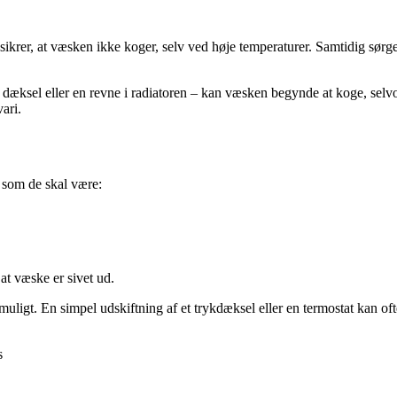
krer, at væsken ikke koger, selv ved høje temperaturer. Samtidig sørger
t dæksel eller en revne i radiatoren – kan væsken begynde at koge, selv
ari.
, som de skal være:
at væske er sivet ud.
muligt. En simpel udskiftning af et trykdæksel eller en termostat kan oft
s