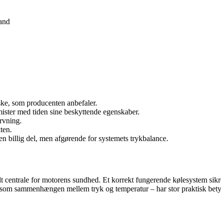
tand
ke, som producenten anbefaler.
 mister med tiden sine beskyttende egenskaber.
rvning.
ten.
r en billig del, men afgørende for systemets trykbalance.
lt centrale for motorens sundhed. Et korrekt fungerende kølesystem sikr
– som sammenhængen mellem tryk og temperatur – har stor praktisk bet