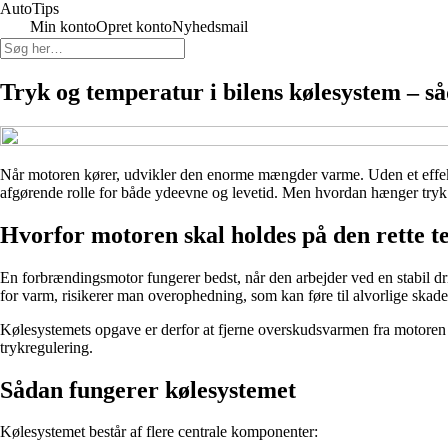
Auto
Tips
Min konto
Opret konto
Nyhedsmail
Tryk og temperatur i bilens kølesystem – 
Når motoren kører, udvikler den enorme mængder varme. Uden et effektiv
afgørende rolle for både ydeevne og levetid. Men hvordan hænger tryk o
Hvorfor motoren skal holdes på den rette 
En forbrændingsmotor fungerer bedst, når den arbejder ved en stabil dri
for varm, risikerer man overophedning, som kan føre til alvorlige skad
Kølesystemets opgave er derfor at fjerne overskudsvarmen fra motoren 
trykregulering.
Sådan fungerer kølesystemet
Kølesystemet består af flere centrale komponenter: