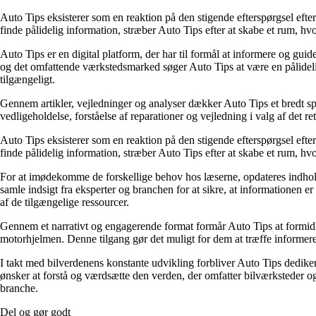
Auto Tips eksisterer som en reaktion på den stigende efterspørgsel efte
finde pålidelig information, stræber Auto Tips efter at skabe et rum, hvo
Auto Tips er en digital platform, der har til formål at informere og gui
og det omfattende værkstedsmarked søger Auto Tips at være en pålidelig 
tilgængeligt.
Gennem artikler, vejledninger og analyser dækker Auto Tips et bredt spek
vedligeholdelse, forståelse af reparationer og vejledning i valg af det r
Auto Tips eksisterer som en reaktion på den stigende efterspørgsel efte
finde pålidelig information, stræber Auto Tips efter at skabe et rum, hvo
For at imødekomme de forskellige behov hos læserne, opdateres indholdet
samle indsigt fra eksperter og branchen for at sikre, at informationen e
af de tilgængelige ressourcer.
Gennem et narrativt og engagerende format formår Auto Tips at formidle
motorhjelmen. Denne tilgang gør det muligt for dem at træffe informered
I takt med bilverdenens konstante udvikling forbliver Auto Tips dedikere
ønsker at forstå og værdsætte den verden, der omfatter bilværksteder og
branche.
Del og gør godt