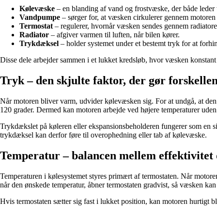
Kølevæske
– en blanding af vand og frostvæske, der både leder
Vandpumpe
– sørger for, at væsken cirkulerer gennem motoren 
Termostat
– regulerer, hvornår væsken sendes gennem radiatore
Radiator
– afgiver varmen til luften, når bilen kører.
Trykdæksel
– holder systemet under et bestemt tryk for at forhin
Disse dele arbejder sammen i et lukket kredsløb, hvor væsken konstant
Tryk – den skjulte faktor, der gør forskelle
Når motoren bliver varm, udvider kølevæsken sig. For at undgå, at den
120 grader. Dermed kan motoren arbejde ved højere temperaturer uden 
Trykdækslet på køleren eller ekspansionsbeholderen fungerer som en sik
trykdæksel kan derfor føre til overophedning eller tab af kølevæske.
Temperatur – balancen mellem effektivitet
Temperaturen i kølesystemet styres primært af termostaten. Når motoren
når den ønskede temperatur, åbner termostaten gradvist, så væsken kan
Hvis termostaten sætter sig fast i lukket position, kan motoren hurtigt 