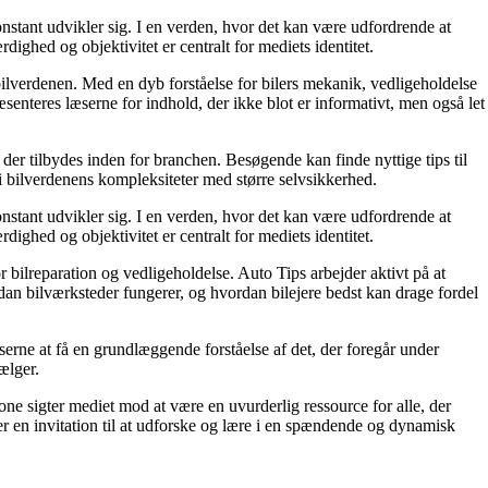
onstant udvikler sig. I en verden, hvor det kan være udfordrende at
ighed og objektivitet er centralt for mediets identitet.
d bilverdenen. Med en dyb forståelse for bilers mekanik, vedligeholdelse
senteres læserne for indhold, der ikke blot er informativt, men også let
 der tilbydes inden for branchen. Besøgende kan finde nyttige tips til
e i bilverdenens kompleksiteter med større selvsikkerhed.
onstant udvikler sig. I en verden, hvor det kan være udfordrende at
ighed og objektivitet er centralt for mediets identitet.
bilreparation og vedligeholdelse. Auto Tips arbejder aktivt på at
ordan bilværksteder fungerer, og hvordan bilejere bedst kan drage fordel
erne at få en grundlæggende forståelse af det, der foregår under
ælger.
one sigter mediet mod at være en uvurderlig ressource for alle, der
 er en invitation til at udforske og lære i en spændende og dynamisk