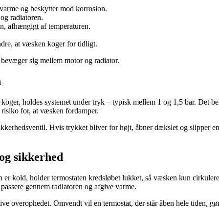
 varme og beskytter mod korrosion.
og radiatoren.
n, afhængigt af temperaturen.
dre, at væsken koger for tidligt.
 bevæger sig mellem motor og radiator.
n
 koger, holdes systemet under tryk – typisk mellem 1 og 1,5 bar. Det b
risiko for, at væsken fordamper.
kerhedsventil. Hvis trykket bliver for højt, åbner dækslet og slipper e
 og sikkerhed
 er kold, holder termostaten kredsløbet lukket, så væsken kun cirkulere
 passere gennem radiatoren og afgive varme.
blive overophedet. Omvendt vil en termostat, der står åben hele tiden, g