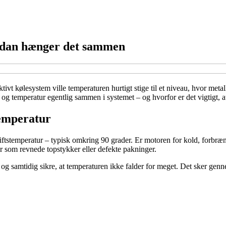
sådan hænger det sammen
t kølesystem ville temperaturen hurtigt stige til et niveau, hvor metal
g temperatur egentlig sammen i systemet – og hvorfor er det vigtigt, at
temperatur
ftstemperatur – typisk omkring 90 grader. Er motoren for kold, forbrænde
er som revnede topstykker eller defekte pakninger.
og samtidig sikre, at temperaturen ikke falder for meget. Det sker ge