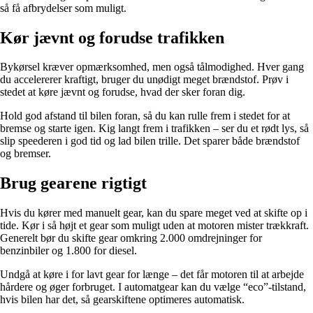
så få afbrydelser som muligt.
Kør jævnt og forudse trafikken
Bykørsel kræver opmærksomhed, men også tålmodighed. Hver gang
du accelererer kraftigt, bruger du unødigt meget brændstof. Prøv i
stedet at køre jævnt og forudse, hvad der sker foran dig.
Hold god afstand til bilen foran, så du kan rulle frem i stedet for at
bremse og starte igen. Kig langt frem i trafikken – ser du et rødt lys, så
slip speederen i god tid og lad bilen trille. Det sparer både brændstof
og bremser.
Brug gearene rigtigt
Hvis du kører med manuelt gear, kan du spare meget ved at skifte op i
tide. Kør i så højt et gear som muligt uden at motoren mister trækkraft.
Generelt bør du skifte gear omkring 2.000 omdrejninger for
benzinbiler og 1.800 for diesel.
Undgå at køre i for lavt gear for længe – det får motoren til at arbejde
hårdere og øger forbruget. I automatgear kan du vælge “eco”-tilstand,
hvis bilen har det, så gearskiftene optimeres automatisk.