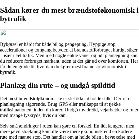
Sådan kører du mest brændstoføkonomisk i
bytrafik
Bykørsel er hårdt for både bil og pengepung. Hyppige stop,
accelerationer og tomgang betyder, at brændstofforbruget hurtigt stiger
– især i tæt trafik. Men med nogle enkle vaner og lidt planlægning kan
du reducere forbruget markant, uden at det går ud over komforten. Her
får du en guide til, hvordan du kører mest brændstoføkonomisk i
bytrafik.
Planlæg din rute – og undgå spildtid
Det mest brændstoføkonomiske er slet ikke at holde stille. Derfor er
planlægning afgørende. Brug GPS eller trafikapps til at tjekke
trafiksituationen, inden du kører. Undgå myldretid, vejarbejder og ruter
med mange lyskryds, hvis du kan.
Selv små ændringer i ruten kan gøre en forskel. En lidt længere, men
mere jævn strækning kan ofte være mere økonomisk end en kortere
rute med mange stop. Det handler om at holde bilen i bevægelse med