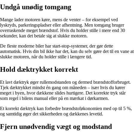
Undgå unødig tomgang
Mange lader motoren køre, mens de venter – for eksempel ved
lyskryds, parkeringspladser eller afhentning. Men tomgang bruger
overraskende meget brændstof. Hvis du holder stille i mere end 30
sekunder, kan det betale sig at slukke motoren.
De fleste moderne biler har start-stop-systemer, der gør dette
automatisk. Hvis din bil ikke har det, kan du selv gøre det til en vane at
slukke motoren, når du holder stille i længere tid.
Hold dæktrykket korrekt
Et lavt dæktryk øger rullemodstanden og dermed brændstofforbruget.
Tjek dæktrykket mindst én gang om måneden – især hvis du kører
meget i byen, hvor dækkene slides hurtigere. Det korrekte tryk står
som regel i bilens manual eller på en mærkat i dørkarmen.
Et korrekt dæktryk kan forbedre brændstoføkonomien med op til 5 %,
og samtidig øger det sikkerheden og dækkenes levetid.
Fjern unødvendig vægt og modstand