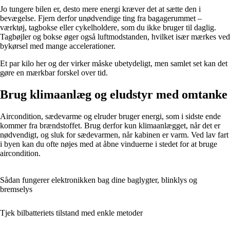
Jo tungere bilen er, desto mere energi kræver det at sætte den i
bevægelse. Fjern derfor unødvendige ting fra bagagerummet –
værktøj, tagbokse eller cykelholdere, som du ikke bruger til daglig.
Tagbøjler og bokse øger også luftmodstanden, hvilket især mærkes ved
bykørsel med mange accelerationer.
Et par kilo her og der virker måske ubetydeligt, men samlet set kan det
gøre en mærkbar forskel over tid.
Brug klimaanlæg og eludstyr med omtanke
Aircondition, sædevarme og elruder bruger energi, som i sidste ende
kommer fra brændstoffet. Brug derfor kun klimaanlægget, når det er
nødvendigt, og sluk for sædevarmen, når kabinen er varm. Ved lav fart
i byen kan du ofte nøjes med at åbne vinduerne i stedet for at bruge
aircondition.
Sådan fungerer elektronikken bag dine baglygter, blinklys og
bremselys
Tjek bilbatteriets tilstand med enkle metoder