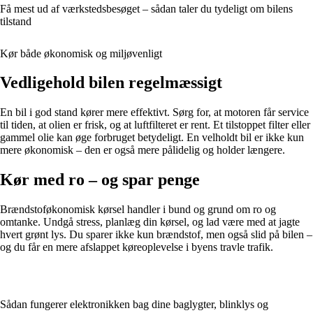
Få mest ud af værkstedsbesøget – sådan taler du tydeligt om bilens
tilstand
Kør både økonomisk og miljøvenligt
Vedligehold bilen regelmæssigt
En bil i god stand kører mere effektivt. Sørg for, at motoren får service
til tiden, at olien er frisk, og at luftfilteret er rent. Et tilstoppet filter eller
gammel olie kan øge forbruget betydeligt. En velholdt bil er ikke kun
mere økonomisk – den er også mere pålidelig og holder længere.
Kør med ro – og spar penge
Brændstoføkonomisk kørsel handler i bund og grund om ro og
omtanke. Undgå stress, planlæg din kørsel, og lad være med at jagte
hvert grønt lys. Du sparer ikke kun brændstof, men også slid på bilen –
og du får en mere afslappet køreoplevelse i byens travle trafik.
Sådan fungerer elektronikken bag dine baglygter, blinklys og