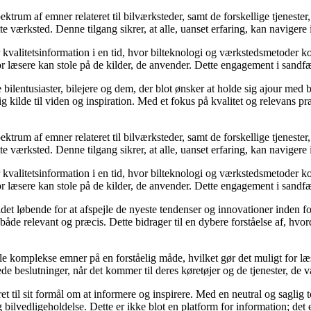
trum af emner relateret til bilværksteder, samt de forskellige tjenester,
ette værksted. Denne tilgang sikrer, at alle, uanset erfaring, kan naviger
r kvalitetsinformation i en tid, hvor bilteknologi og værkstedsmetoder k
r læsere kan stole på de kilder, de anvender. Dette engagement i sandfærd
de bilentusiaster, bilejere og dem, der blot ønsker at holde sig ajour me
kilde til viden og inspiration. Med et fokus på kvalitet og relevans præ
trum af emner relateret til bilværksteder, samt de forskellige tjenester,
ette værksted. Denne tilgang sikrer, at alle, uanset erfaring, kan naviger
r kvalitetsinformation i en tid, hvor bilteknologi og værkstedsmetoder k
r læsere kan stole på de kilder, de anvender. Dette engagement i sandfærd
 løbende for at afspejle de nyeste tendenser og innovationer inden for 
r både relevant og præcis. Dette bidrager til en dybere forståelse af, hv
 komplekse emner på en forståelig måde, hvilket gør det muligt for læs
e beslutninger, når det kommer til deres køretøjer og de tjenester, de v
t til sit formål om at informere og inspirere. Med en neutral og saglig t
 bilvedligeholdelse. Dette er ikke blot en platform for information; det