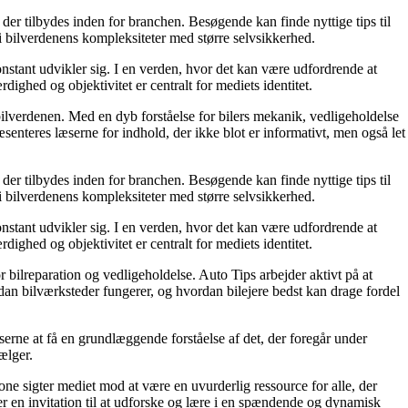
 der tilbydes inden for branchen. Besøgende kan finde nyttige tips til
e i bilverdenens kompleksiteter med større selvsikkerhed.
onstant udvikler sig. I en verden, hvor det kan være udfordrende at
ighed og objektivitet er centralt for mediets identitet.
d bilverdenen. Med en dyb forståelse for bilers mekanik, vedligeholdelse
senteres læserne for indhold, der ikke blot er informativt, men også let
 der tilbydes inden for branchen. Besøgende kan finde nyttige tips til
e i bilverdenens kompleksiteter med større selvsikkerhed.
onstant udvikler sig. I en verden, hvor det kan være udfordrende at
ighed og objektivitet er centralt for mediets identitet.
bilreparation og vedligeholdelse. Auto Tips arbejder aktivt på at
ordan bilværksteder fungerer, og hvordan bilejere bedst kan drage fordel
erne at få en grundlæggende forståelse af det, der foregår under
ælger.
one sigter mediet mod at være en uvurderlig ressource for alle, der
 er en invitation til at udforske og lære i en spændende og dynamisk