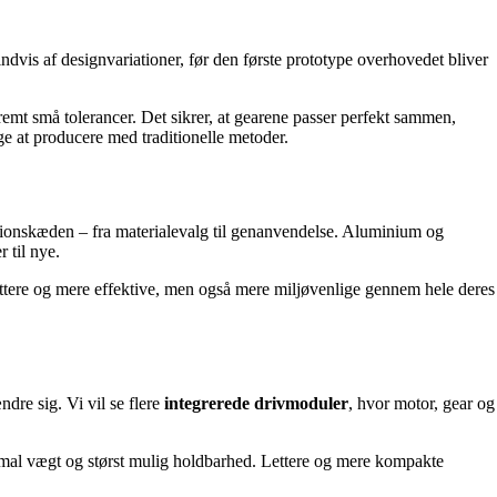
indvis af designvariationer, før den første prototype overhovedet bliver
emt små tolerancer. Det sikrer, at gearene passer perfekt sammen,
ige at producere med traditionelle metoder.
ionskæden – fra materialevalg til genanvendelse. Aluminium og
 til nye.
ettere og mere effektive, men også mere miljøvenlige gennem hele deres
dre sig. Vi vil se flere
integrerede drivmoduler
, hvor motor, gear og
nimal vægt og størst mulig holdbarhed. Lettere og mere kompakte