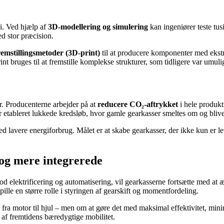
gi. Ved hjælp af
3D-modellering og simulering
kan ingeniører teste tus
ed stor præcision.
emstillingsmetoder (3D-print)
til at producere komponenter med ekstr
int bruges til at fremstille komplekse strukturer, som tidligere var umul
r. Producenterne arbejder på at
reducere CO₂-aftrykket
i hele produkt
tableret lukkede kredsløb, hvor gamle gearkasser smeltes om og bliver
lavere energiforbrug. Målet er at skabe gearkasser, der ikke kun er l
og mere integrerede
d elektrificering og automatisering, vil gearkasserne fortsætte med at æn
lle en større rolle i styringen af gearskift og momentfordeling.
 fra motor til hjul – men om at gøre det med maksimal effektivitet, mi
 af fremtidens bæredygtige mobilitet.