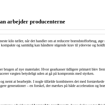
dan arbejder producenterne
r eneste kilo tæller, når det handler om at reducere brændstofforbrug, ø
ere kompakte og samtidig kan håndtere stigende krav til ydeevne og hold
brugen af nye materialer. Hvor gearkasser tidligere primært blev fremsti
educerer vægten betydeligt uden at gå på kompromis med styrken.
og nemt at bearbejde. I nogle tilfælde kombineres det med forstærkede st
idligere generationer – en forskel, der mærkes på både acceleration og b