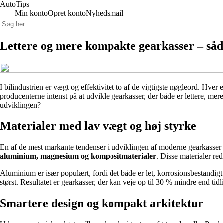
Auto
Tips
Min konto
Opret konto
Nyhedsmail
Lettere og mere kompakte gearkasser – så
I bilindustrien er vægt og effektivitet to af de vigtigste nøgleord. Hve
producenterne intenst på at udvikle gearkasser, der både er lettere, m
udviklingen?
Materialer med lav vægt og høj styrke
En af de mest markante tendenser i udviklingen af moderne gearkasser er 
aluminium, magnesium og kompositmaterialer
. Disse materialer r
Aluminium er især populært, fordi det både er let, korrosionsbestandigt 
størst. Resultatet er gearkasser, der kan veje op til 30 % mindre end t
Smartere design og kompakt arkitektur