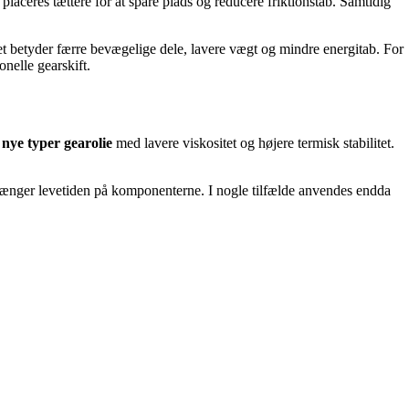
 placeres tættere for at spare plads og reducere friktionstab. Samtidig
Det betyder færre bevægelige dele, lavere vægt og mindre energitab. For
nelle gearskift.
e
nye typer gearolie
med lavere viskositet og højere termisk stabilitet.
rlænger levetiden på komponenterne. I nogle tilfælde anvendes endda