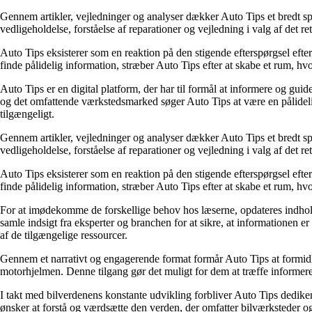
Gennem artikler, vejledninger og analyser dækker Auto Tips et bredt spek
vedligeholdelse, forståelse af reparationer og vejledning i valg af det r
Auto Tips eksisterer som en reaktion på den stigende efterspørgsel efte
finde pålidelig information, stræber Auto Tips efter at skabe et rum, hvo
Auto Tips er en digital platform, der har til formål at informere og gui
og det omfattende værkstedsmarked søger Auto Tips at være en pålidelig 
tilgængeligt.
Gennem artikler, vejledninger og analyser dækker Auto Tips et bredt spek
vedligeholdelse, forståelse af reparationer og vejledning i valg af det r
Auto Tips eksisterer som en reaktion på den stigende efterspørgsel efte
finde pålidelig information, stræber Auto Tips efter at skabe et rum, hvo
For at imødekomme de forskellige behov hos læserne, opdateres indholdet
samle indsigt fra eksperter og branchen for at sikre, at informationen e
af de tilgængelige ressourcer.
Gennem et narrativt og engagerende format formår Auto Tips at formidle
motorhjelmen. Denne tilgang gør det muligt for dem at træffe informered
I takt med bilverdenens konstante udvikling forbliver Auto Tips dedikere
ønsker at forstå og værdsætte den verden, der omfatter bilværksteder og