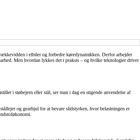
ge rækkevidden i elbiler og forbedre køredynamikken. Derfor arbejder
barhed. Men hvordan lykkes det i praksis – og hvilke teknologier driver
llet i støbejern eller stål, ser man i dag en stigende anvendelse af
ållejer og gearhjul for at bevare slidstyrken, hvor belastningen er
rændstoføkonomi.