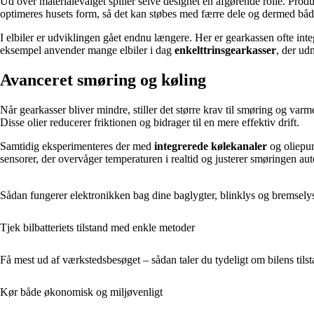
Ud over materialevalget spiller selve designet en afgørende rolle. Pro
optimeres husets form, så det kan støbes med færre dele og dermed både 
I elbiler er udviklingen gået endnu længere. Her er gearkassen ofte int
eksempel anvender mange elbiler i dag
enkelttrinsgearkasser
, der ud
Avanceret smøring og køling
Når gearkasser bliver mindre, stiller det større krav til smøring og v
Disse olier reducerer friktionen og bidrager til en mere effektiv drift.
Samtidig eksperimenteres der med
integrerede kølekanaler
og oliepum
sensorer, der overvåger temperaturen i realtid og justerer smøringen au
Sådan fungerer elektronikken bag dine baglygter, blinklys og bremsely
Tjek bilbatteriets tilstand med enkle metoder
Få mest ud af værkstedsbesøget – sådan taler du tydeligt om bilens tils
Kør både økonomisk og miljøvenligt