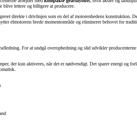
ducenterne arbejder med
kompakte gearlayouts
, hvor aksler og tandhjul
blive lettere og billigere at producere.
egreret direkte i drivlinjen som en del af motorenhedens konstruktion. 
nytter elmotorens brede momentområde og eliminerer behovet for traditio
armeafledning. For at undgå overophedning og slid udvikler producentern
per, der kun aktiveres, når det er nødvendigt. Det sparer energi og fo
tomatisk.
s
tand