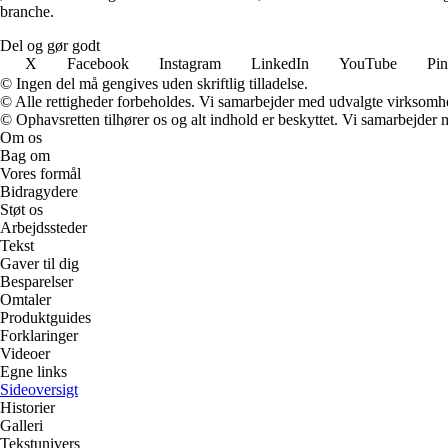
branche.
Del og gør godt
X
Facebook
Instagram
LinkedIn
YouTube
Pin
© Ingen del må gengives uden skriftlig tilladelse.
© Alle rettigheder forbeholdes. Vi samarbejder med udvalgte virksomhed
© Ophavsretten tilhører os og alt indhold er beskyttet. Vi samarbejder 
Om os
Bag om
Vores formål
Bidragydere
Støt os
Arbejdssteder
Tekst
Gaver til dig
Besparelser
Omtaler
Produktguides
Forklaringer
Videoer
Egne links
Sideoversigt
Historier
Galleri
Tekstunivers