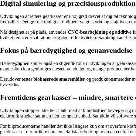
Digital simulering og præcisionsproduktion
Udviklingen af lettere gearkasser er i høj grad drevet af digital teknolo
fremstillet. Det gør det muligt at optimere vægt, styrke og støjniveau m
Når designet er på plads, anvendes
CNC-bearbejdning og additive fr
hvilket reducerer vibrationer og øger effektiviteten. Samtidig kan 3D-pr
Fokus på bæredygtighed og genanvendelse
Bæredygtighed spiller også en stigende rolle i udviklingen af gearkasse
magnesium kan genbruges næsten uendeligt, og mange producenter har e
Derudover testes
biobaserede smøremidler
og produktionsmetoder med 
livscyklus.
Fremtidens gearkasser – mindre, smartere 
Udviklingen stopper ikke her. I takt med at bilindustrien bevæger sig mo
elektronik smelter sammen i én kompakt enhed. Samtidig vil software spi
For bilproducenterne handler det ikke længere kun om at overføre kraft
gearkasser er derfor ikke bare en teknisk forbedring, men en central del