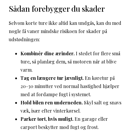
Sådan forebygger du skader
Selvom korte ture ikke altid kan undgås, kan du med
nogle få vaner mindske risikoen for skader på
udstødningen:
Kombinér dine ærinder.
I stedet for flere små
ture, så planlæg dem, så motoren når at blive
varm.
Tag en længere tur jævnligt.
En køretur på
20–30 minutter ved normal hastighed hjælper
med at fordampe fugt i systemet.
Hold bilen ren underneden.
Skyl salt og snavs
væk, især efter vinterkørsel.
Parker tørt, hvis muligt.
En garage eller
carport beskytter mod fugt og frost.