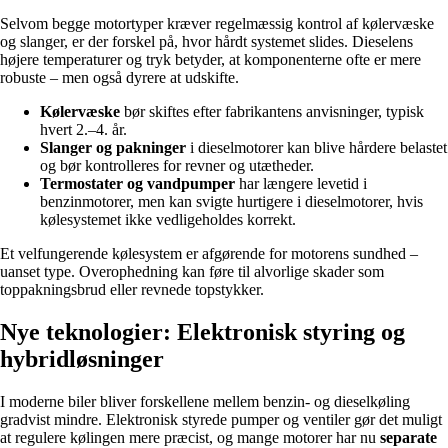
Selvom begge motortyper kræver regelmæssig kontrol af kølervæske
og slanger, er der forskel på, hvor hårdt systemet slides. Dieselens
højere temperaturer og tryk betyder, at komponenterne ofte er mere
robuste – men også dyrere at udskifte.
Kølervæske
bør skiftes efter fabrikantens anvisninger, typisk
hvert 2.–4. år.
Slanger og pakninger
i dieselmotorer kan blive hårdere belastet
og bør kontrolleres for revner og utætheder.
Termostater og vandpumper
har længere levetid i
benzinmotorer, men kan svigte hurtigere i dieselmotorer, hvis
kølesystemet ikke vedligeholdes korrekt.
Et velfungerende kølesystem er afgørende for motorens sundhed –
uanset type. Overophedning kan føre til alvorlige skader som
toppakningsbrud eller revnede topstykker.
Nye teknologier: Elektronisk styring og
hybridløsninger
I moderne biler bliver forskellene mellem benzin- og dieselkøling
gradvist mindre. Elektronisk styrede pumper og ventiler gør det muligt
at regulere kølingen mere præcist, og mange motorer har nu
separate