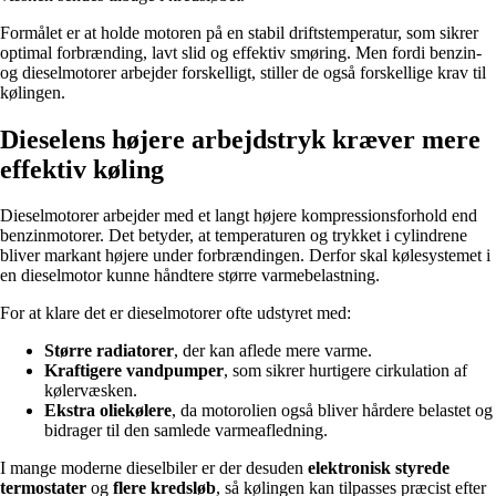
Formålet er at holde motoren på en stabil driftstemperatur, som sikrer
optimal forbrænding, lavt slid og effektiv smøring. Men fordi benzin-
og dieselmotorer arbejder forskelligt, stiller de også forskellige krav til
kølingen.
Dieselens højere arbejdstryk kræver mere
effektiv køling
Dieselmotorer arbejder med et langt højere kompressionsforhold end
benzinmotorer. Det betyder, at temperaturen og trykket i cylindrene
bliver markant højere under forbrændingen. Derfor skal kølesystemet i
en dieselmotor kunne håndtere større varmebelastning.
For at klare det er dieselmotorer ofte udstyret med:
Større radiatorer
, der kan aflede mere varme.
Kraftigere vandpumper
, som sikrer hurtigere cirkulation af
kølervæsken.
Ekstra oliekølere
, da motorolien også bliver hårdere belastet og
bidrager til den samlede varmeafledning.
I mange moderne dieselbiler er der desuden
elektronisk styrede
termostater
og
flere kredsløb
, så kølingen kan tilpasses præcist efter