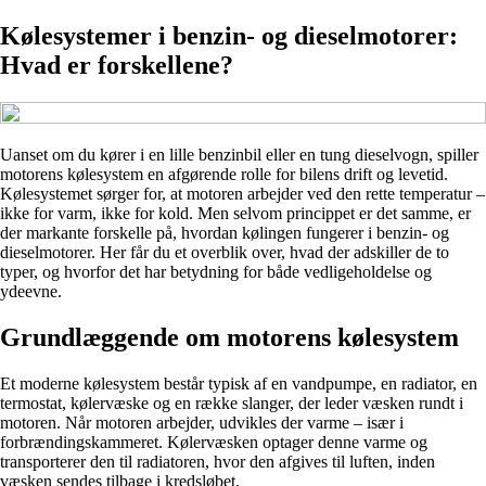
Kølesystemer i benzin- og dieselmotorer:
Hvad er forskellene?
Uanset om du kører i en lille benzinbil eller en tung dieselvogn, spiller
motorens kølesystem en afgørende rolle for bilens drift og levetid.
Kølesystemet sørger for, at motoren arbejder ved den rette temperatur –
ikke for varm, ikke for kold. Men selvom princippet er det samme, er
der markante forskelle på, hvordan kølingen fungerer i benzin- og
dieselmotorer. Her får du et overblik over, hvad der adskiller de to
typer, og hvorfor det har betydning for både vedligeholdelse og
ydeevne.
Grundlæggende om motorens kølesystem
Et moderne kølesystem består typisk af en vandpumpe, en radiator, en
termostat, kølervæske og en række slanger, der leder væsken rundt i
motoren. Når motoren arbejder, udvikles der varme – især i
forbrændingskammeret. Kølervæsken optager denne varme og
transporterer den til radiatoren, hvor den afgives til luften, inden
væsken sendes tilbage i kredsløbet.