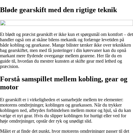
Bløde gearskift med den rigtige teknik
Et blødt og præcist gearskift er ikke kun et spørgsmål om komfort – det
handler også om at skåne bilens mekanik og forlænge levetiden på
både kobling og gearkasse. Mange bilister tænker ikke over teknikken
bag gearskiftet, men med få justeringer i din kørevaner kan du opnå
markant mere flydende overgange mellem gearene. Her får du en
guide til, hvordan du mestrer kunsten at skifte gear med lethed og
præcision.
Forstå samspillet mellem kobling, gear og
motor
Et gearskift er i virkeligheden et samarbejde mellem tre elementer:
motorens omdrejninger, koblingen og gearkassen. Når du trykker
koblingen ned, afbrydes forbindelsen mellem motor og hjul, så du kan
vælge et nyt gear. Hvis du slipper koblingen for hurtigt eller ved for
høje omdrejninger, opstår der ryk og unødigt slid.
Målet er at finde det punkt, hvor motorens omdrejninger passer til det