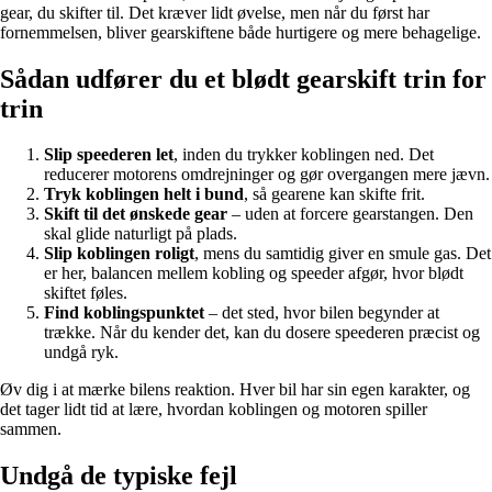
gear, du skifter til. Det kræver lidt øvelse, men når du først har
fornemmelsen, bliver gearskiftene både hurtigere og mere behagelige.
Sådan udfører du et blødt gearskift trin for
trin
Slip speederen let
, inden du trykker koblingen ned. Det
reducerer motorens omdrejninger og gør overgangen mere jævn.
Tryk koblingen helt i bund
, så gearene kan skifte frit.
Skift til det ønskede gear
– uden at forcere gearstangen. Den
skal glide naturligt på plads.
Slip koblingen roligt
, mens du samtidig giver en smule gas. Det
er her, balancen mellem kobling og speeder afgør, hvor blødt
skiftet føles.
Find koblingspunktet
– det sted, hvor bilen begynder at
trække. Når du kender det, kan du dosere speederen præcist og
undgå ryk.
Øv dig i at mærke bilens reaktion. Hver bil har sin egen karakter, og
det tager lidt tid at lære, hvordan koblingen og motoren spiller
sammen.
Undgå de typiske fejl