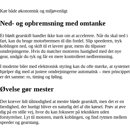
Kør både økonomisk og miljøvenligt
Ned- og opbremsning med omtanke
Et blødt gearskift handler ikke kun om at accelerere. Når du skal ned i
fart, kan du bruge motorbremsen til din fordel. Slip speederen, tryk
koblingen ned, og skift til et lavere gear, mens du tilpasser
omdrejningerne. Hvis du matcher motorens hastighed med det nye
gear, undgår du ryk og får en mere kontrolleret nedbremsning.
I moderne biler med elektronisk styring kan du ofte mærke, at systemet
hjælper dig med at justere omdrejningerne automatisk – men princippet
er det samme: ro, timing og føling.
Øvelse gør mester
Det kræver lidt tålmodighed at mestre bløde gearskift, men det er en
færdighed, der hurtigt bliver en naturlig del af din kørsel. Prøv at øve
dig på en stille vej, hvor du kan fokusere på teknikken uden
forstyrrelser. Lyt til motoren, mærk koblingen, og find rytmen mellem
speeder og gearstang.