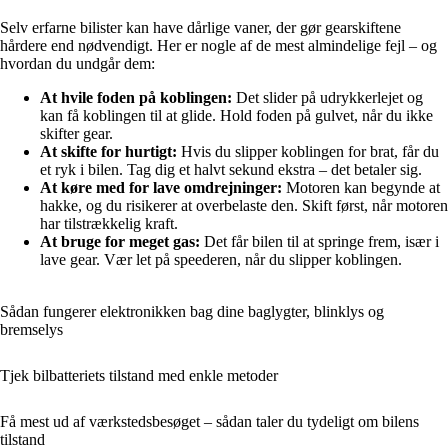
Selv erfarne bilister kan have dårlige vaner, der gør gearskiftene
hårdere end nødvendigt. Her er nogle af de mest almindelige fejl – og
hvordan du undgår dem:
At hvile foden på koblingen:
Det slider på udrykkerlejet og
kan få koblingen til at glide. Hold foden på gulvet, når du ikke
skifter gear.
At skifte for hurtigt:
Hvis du slipper koblingen for brat, får du
et ryk i bilen. Tag dig et halvt sekund ekstra – det betaler sig.
At køre med for lave omdrejninger:
Motoren kan begynde at
hakke, og du risikerer at overbelaste den. Skift først, når motoren
har tilstrækkelig kraft.
At bruge for meget gas:
Det får bilen til at springe frem, især i
lave gear. Vær let på speederen, når du slipper koblingen.
Sådan fungerer elektronikken bag dine baglygter, blinklys og
bremselys
Tjek bilbatteriets tilstand med enkle metoder
Få mest ud af værkstedsbesøget – sådan taler du tydeligt om bilens
tilstand